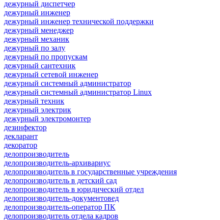
дежурный диспетчер
дежурный инженер
дежурный инженер технической поддержки
дежурный менеджер
дежурный механик
дежурный по залу
дежурный по пропускам
дежурный сантехник
дежурный сетевой инженер
дежурный системный администратор
дежурный системный администратор Linux
дежурный техник
дежурный электрик
дежурный электромонтер
дезинфектор
декларант
декоратор
делопроизводитель
делопроизводитель-архивариус
делопроизводитель в государственные учреждения
делопроизводитель в детский сад
делопроизводитель в юридический отдел
делопроизводитель-документовед
делопроизводитель-оператор ПК
делопроизводитель отдела кадров