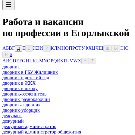
Работа и вакансии
по профессии в Егорлыкской
А
Б
В
Г
Е
Ж
З
И
К
Л
М
Н
О
П
Р
С
Т
У
Ф
Х
Ц
Ч
Ш
Э
Ю
Д
Ё
Й
Щ
Ы
#
Я
A
B
C
D
E
F
G
H
I
J
K
L
M
N
O
P
Q
R
S
T
U
V
W
X
Y
Z
дворник
дворник в ГБУ Жилищник
дворник в детский сад
дворник в ЖКХ
дворник в школу
дворник-озеленитель
дворник-разнорабочий
дворник-садовник
дворник-уборщик
дежурант
дежурный
дежурный администратор
дежурный администратор общежития