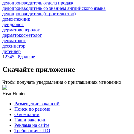
делопроизводитель отдела продаж
делопроизводитель со знанием английского языка
делопроизводитель (строительство)
демонтажник
дендролог
дерматовенеролог
дерматокосметолог
дерматолог
дессинатор
детейлер
1
2
3
4
5
...
8
дальше
Скачайте приложение
Чтобы получать уведомления о приглашениях мгновенно
HeadHunter
Размещение вакансий
Поиск по резюме
О компании
Наши вакансии
Реклама на сайте
Требования к ПО