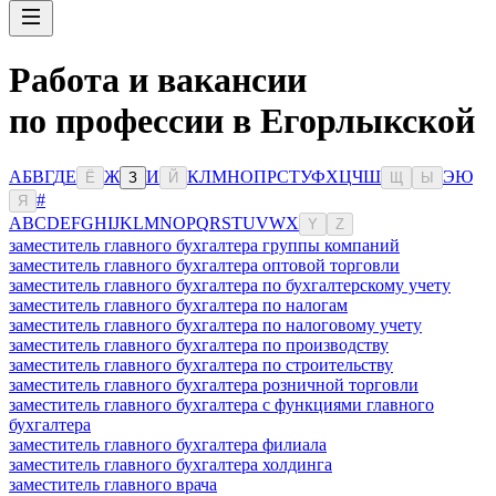
Работа и вакансии
по профессии в Егорлыкской
А
Б
В
Г
Д
Е
Ж
И
К
Л
М
Н
О
П
Р
С
Т
У
Ф
Х
Ц
Ч
Ш
Э
Ю
Ё
З
Й
Щ
Ы
#
Я
A
B
C
D
E
F
G
H
I
J
K
L
M
N
O
P
Q
R
S
T
U
V
W
X
Y
Z
заместитель главного бухгалтера группы компаний
заместитель главного бухгалтера оптовой торговли
заместитель главного бухгалтера по бухгалтерскому учету
заместитель главного бухгалтера по налогам
заместитель главного бухгалтера по налоговому учету
заместитель главного бухгалтера по производству
заместитель главного бухгалтера по строительству
заместитель главного бухгалтера розничной торговли
заместитель главного бухгалтера с функциями главного
бухгалтера
заместитель главного бухгалтера филиала
заместитель главного бухгалтера холдинга
заместитель главного врача